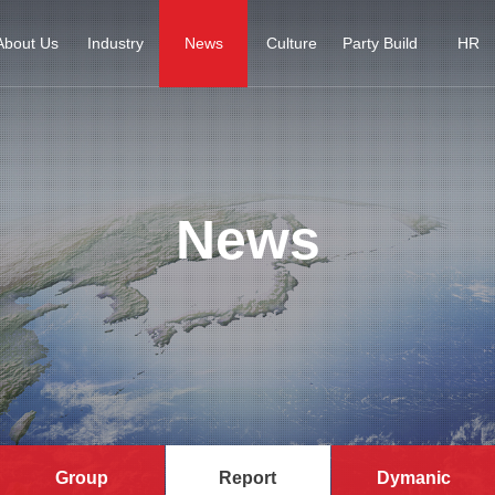
About Us
Industry
News
Culture
Party Build
HR
News
Group
Report
Dymanic